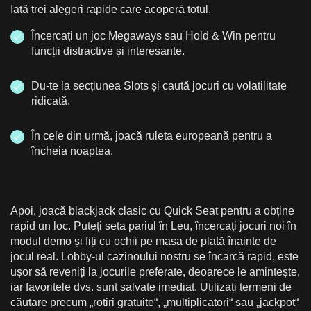
Iată trei alegeri rapide care acoperă totul.
Încercați un joc Megaways sau Hold & Win pentru
funcții distractive și interesante.
Du-te la secțiunea Slots și caută jocuri cu volatilitate
ridicată.
În cele din urmă, joacă ruleta europeană pentru a
încheia noaptea.
Apoi, joacă blackjack clasic cu Quick Seat pentru a obține
rapid un loc. Puteți seta pariul în Leu, încercați jocuri noi în
modul demo și fiți cu ochii pe masa de plată înainte de
jocul real. Lobby-ul cazinoului nostru se încarcă rapid, este
ușor să reveniți la jocurile preferate, deoarece le amintește,
iar favoritele dvs. sunt salvate imediat. Utilizați termeni de
căutare precum „rotiri gratuite“, „multiplicatori“ sau „jackpot“