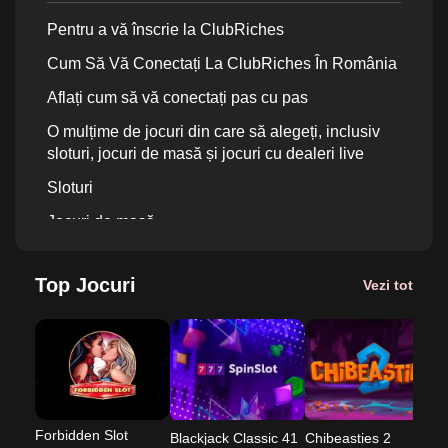
Pentru a vă înscrie la ClubRiches
Cum Să Vă Conectați La ClubRiches În România
Aflați cum să vă conectați pas cu pas
O mulțime de jocuri din care să alegeți, inclusiv
sloturi, jocuri de masă și jocuri cu dealeri live
Sloturi
Jocuri de masă
Jocuri cu Dealer Live
Top Jocuri
Vezi tot
Instrumente și filtre de joc
Bonusuri și promoții
Bine ați venit rotiri gratuite
Reîncărcați rotiri
Cashback săptămânal
Forbidden Slot
Blackjack Classic 41
Chibeasties 2
B