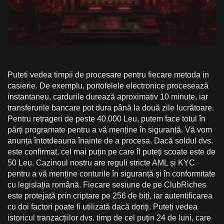
Puteti vedea timpii de procesare pentru fiecare metoda in
casierie. De exemplu, portofelele electronice procesează
instantaneu, cardurile durează aproximativ 10 minute, iar
transferurile bancare pot dura până la două zile lucrătoare.
Pentru retrageri de peste 40.000 Leu, putem face totul în
părți programate pentru a vă menține în siguranță. Vă vom
anunța întotdeauna înainte de a procesa. Dacă soldul dvs.
este confirmat, cel mai puțin pe care îl puteți scoate este de
50 Leu. Cazinoul nostru are reguli stricte AML și KYC
pentru a vă menține conturile în siguranță și în conformitate
cu legislația română. Fiecare sesiune de pe ClubRiches
este protejată prin criptare pe 256 de biți, iar autentificarea
cu doi factori poate fi utilizată dacă doriți. Puteți vedea
istoricul tranzacțiilor dvs. timp de cel puțin 24 de luni, care