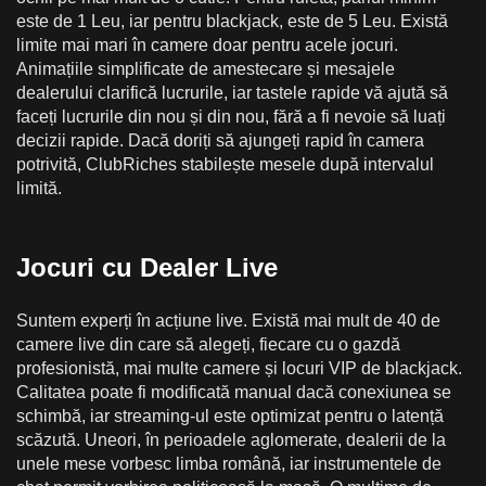
este de 1 Leu, iar pentru blackjack, este de 5 Leu. Există
limite mai mari în camere doar pentru acele jocuri.
Animațiile simplificate de amestecare și mesajele
dealerului clarifică lucrurile, iar tastele rapide vă ajută să
faceți lucrurile din nou și din nou, fără a fi nevoie să luați
decizii rapide. Dacă doriți să ajungeți rapid în camera
potrivită, ClubRiches stabilește mesele după intervalul
limită.
Jocuri cu Dealer Live
Suntem experți în acțiune live. Există mai mult de 40 de
camere live din care să alegeți, fiecare cu o gazdă
profesionistă, mai multe camere și locuri VIP de blackjack.
Calitatea poate fi modificată manual dacă conexiunea se
schimbă, iar streaming-ul este optimizat pentru o latență
scăzută. Uneori, în perioadele aglomerate, dealerii de la
unele mese vorbesc limba română, iar instrumentele de