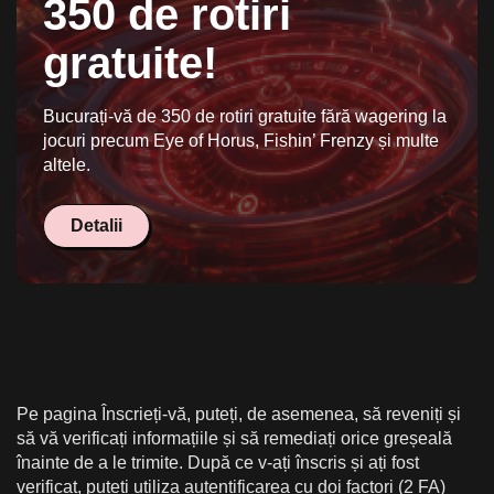
350 de rotiri
gratuite!
Bucurați-vă de 350 de rotiri gratuite fără wagering la
jocuri precum Eye of Horus, Fishin’ Frenzy și multe
altele.
Detalii
Pe pagina Înscrieți-vă, puteți, de asemenea, să reveniți și
să vă verificați informațiile și să remediați orice greșeală
înainte de a le trimite. După ce v-ați înscris și ați fost
verificat, puteți utiliza autentificarea cu doi factori (2 FA)