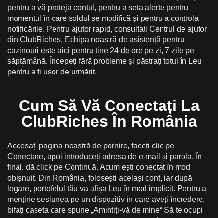
pentru a vă proteja contul, pentru a seta alerte pentru
momentul în care soldul se modifică și pentru a controla
notificările. Pentru ajutor rapid, consultați Centrul de ajutor
din ClubRiches. Echipa noastră de asistență pentru
cazinouri este aici pentru tine 24 de ore pe zi, 7 zile pe
săptămână. Începeți fără probleme și păstrați totul în Leu
pentru a fi ușor de urmărit.
Cum Să Vă Conectați La
ClubRiches În România
Accesați pagina noastră de pornire, faceți clic pe
Conectare, apoi introduceți adresa de e-mail și parola. În
final, dă click pe Continuă. Acum ești conectat în mod
obișnuit. Din România, folosești același cont, iar după
logare, portofelul tău va afișa Leu în mod implicit. Pentru a
menține sesiunea pe un dispozitiv în care aveți încredere,
bifați caseta care spune „Amintiți-vă de mine“ Să te ocupi