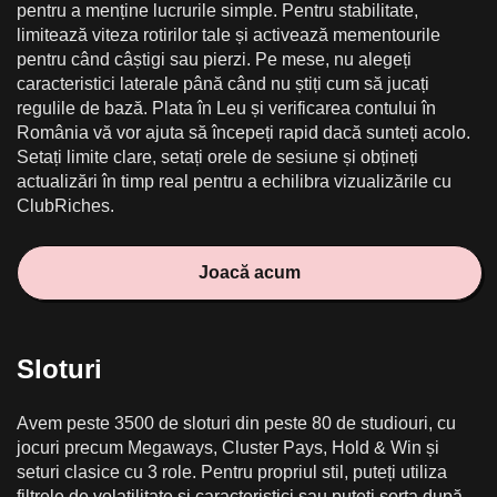
pentru a menține lucrurile simple. Pentru stabilitate,
limitează viteza rotirilor tale și activează mementourile
pentru când câștigi sau pierzi. Pe mese, nu alegeți
caracteristici laterale până când nu știți cum să jucați
regulile de bază. Plata în Leu și verificarea contului în
România vă vor ajuta să începeți rapid dacă sunteți acolo.
Setați limite clare, setați orele de sesiune și obțineți
actualizări în timp real pentru a echilibra vizualizările cu
ClubRiches.
Joacă acum
Sloturi
Avem peste 3500 de sloturi din peste 80 de studiouri, cu
jocuri precum Megaways, Cluster Pays, Hold & Win și
seturi clasice cu 3 role. Pentru propriul stil, puteți utiliza
filtrele de volatilitate și caracteristici sau puteți sorta după