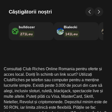
Turnee de rețea
Câștigătorii noștri
Pași simpli pentru a obține recompensele și a le
păstra
Cum să utilizați codurile promoționale
bulldozer
Bialecki
T
Unde să găsiți coduri de lucru
271Leu
141Leu
A Răscumpăra Fără A Face O Greșeală
Depanare Coduri promoționale
Joaca Pe Android, Ios, Și Alte Dispozitive Cu
Aplicația Noastră Mobilă Pentru ClubRiches
Consultați Club Riches Online Romania pentru oferte și
Configurare și compatibilitate ușoară
acces local. Doriți în schimb un link scurt? Utilizați
ClubRiches pe telefon sau computer pentru a menține
Cerințe minime
lucrurile simple. Există peste 3.000 de jocuri din care să
Programul ClubRiches Vip
alegi, inclusiv sloturi, ruletă, blackjack, spectacole live și
multe altele. Puteți plăti cu Visa, MasterCard, Skrill,
Ce primești ca vip
Neteller, Revolut și criptomonede. Depozitul minim este de
Cum să vă alăturați programului Vip
50 RON, iar limita zilnică este flexibilă. Plățile se fac